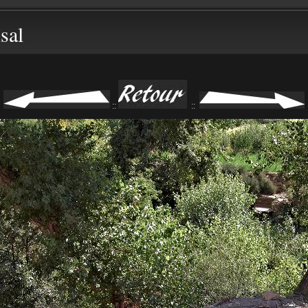
sal
::
::