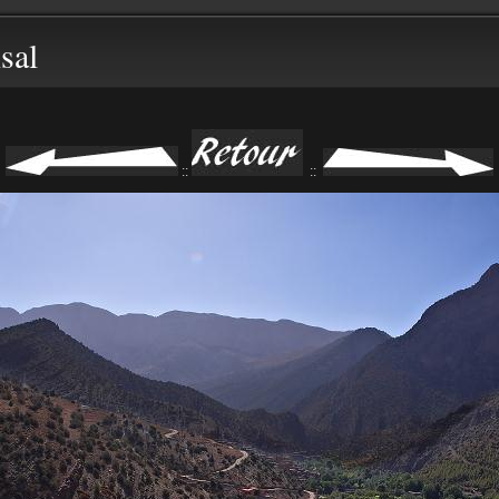
sal
::
::