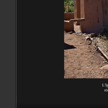
L'I
ré