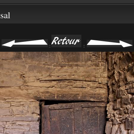
sal
::
::