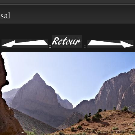
sal
::
::