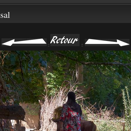
sal
::
::