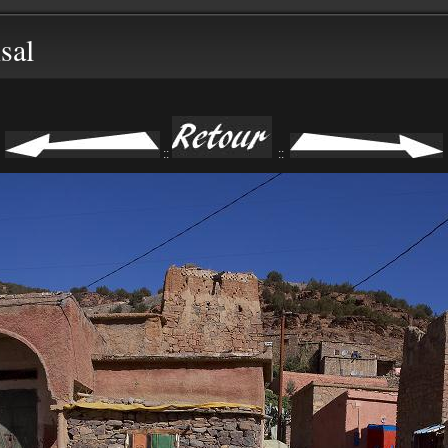
sal
::
::