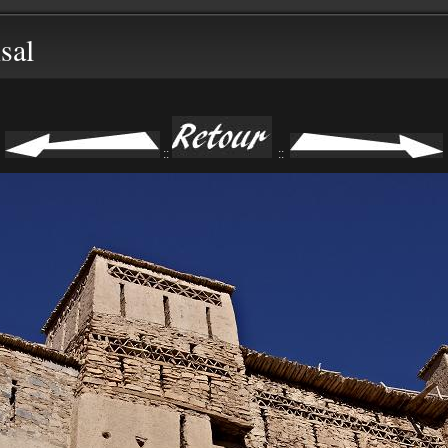
sal
::
::